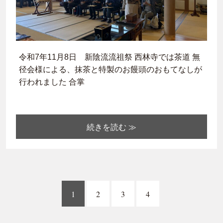
令和7年11月8日 新陰流流祖祭 西林寺では茶道 無
径会様による、抹茶と特製のお饅頭のおもてなしが
行われました 合掌
続きを読む ≫
1
2
3
4